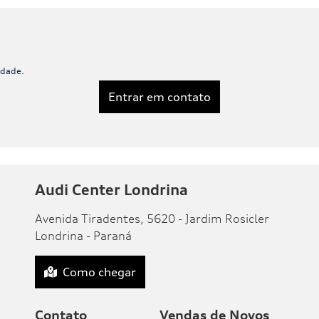
Transfo
seu est
inovação
Saiba 