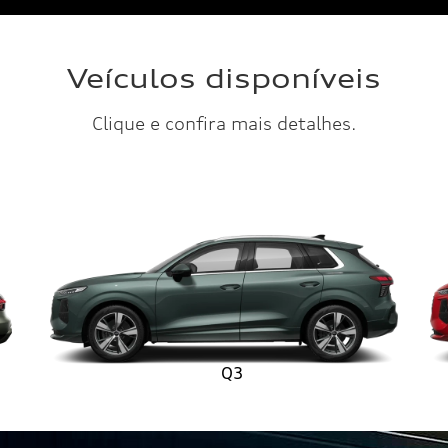
.texts.control_prev