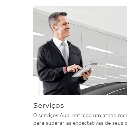
Anterior
RS e-tron GT performance