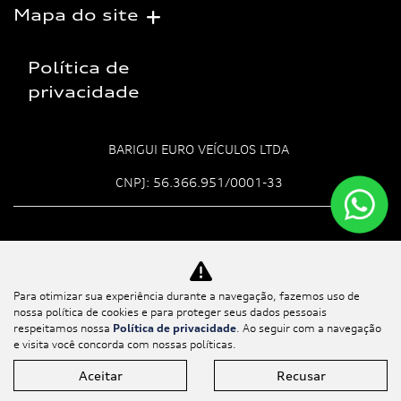
Mapa do site
Política de
privacidade
BARIGUI EURO VEÍCULOS LTDA
CNPJ: 56.366.951/0001-33
Para otimizar sua experiência durante a navegação, fazemos uso de
Desacelere. Seu bem maior é a
nossa política de cookies e para proteger seus dados pessoais
vida.
respeitamos nossa
Política de privacidade
. Ao seguir com a navegação
e visita você concorda com nossas políticas.
Aceitar
Recusar
Desenvolvido pela DEALERSPACE ® Direitos Reservados.