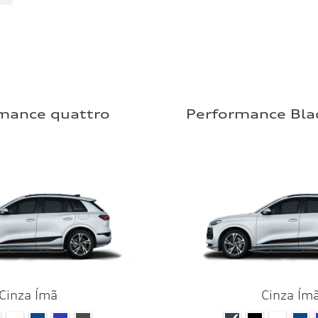
mance quattro
Performance Bla
Cinza Ímã
Cinza Ím