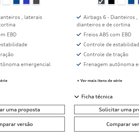
anteiros , laterais
Airbags 6 - Dianteiros ,
cortina
dianteiros e de cortina
com EBD
Freios ABS com EBD
estabilidade
Controle de estabilida
tração
Controle de tração
tônoma emergencial
Frenagem autônoma e
série
+ Ver mais itens de série
Ficha técnica
tar uma proposta
Solicitar uma p
parar versão
Comparar ve