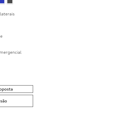
 laterais
de
mergencial
roposta
rsão