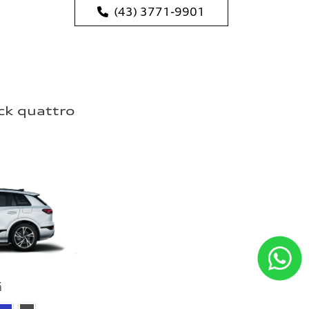
(43) 3771-9901
ck quattro
ã