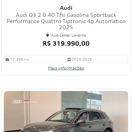
mp
Audi
art
Audi Q3 2.0 40 Tfsi Gasolina Sportback
ilh
e
Performance Quattro Tiptronic 4p Automatico
2025
Audi Center Londrina
R$ 319.990,00
11.396 km
2024/2025
Mais informações