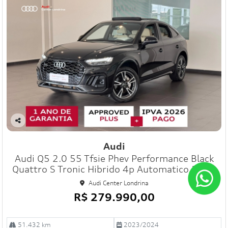
Co
mp
Audi
art
Audi Q5 2.0 55 Tfsie Phev Performance Black
ilh
e
Quattro S Tronic Hibrido 4p Automatico 2024
Audi Center Londrina
R$ 279.990,00
51.432 km
2023/2024