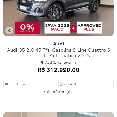
Co
mp
Audi
art
Audi Q5 2.0 45 Tfsi Gasolina S-Line Quattro S
ilh
e
Tronic 4p Automatico 2025
Audi Center Londrina
R$ 312.990,00
13.818 km
2024/2025
Mais informações