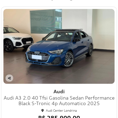
Co
mp
Audi
art
Audi A3 2.0 40 Tfsi Gasolina Sedan Performance
ilh
e
Black S-Tronic 4p Automatico 2025
Audi Center Londrina
R$ 285.900,00