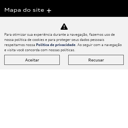
Mapa do site
Política de
privacidade
Para otimizar sua experiência durante a navegação, fazemos uso de
nossa política de cookies e para proteger seus dados pessoais
respeitamos nossa
Política de privacidade
. Ao seguir com a navegação
e visita você concorda com nossas políticas.
BARIGUI EURO VEÍCULOS LTDA
Aceitar
Recusar
CNPJ: 56.366.951/0001-33
Desacelere. Seu bem maior é a
vida.
Desenvolvido pela DEALERSPACE ® Direitos Reservados.