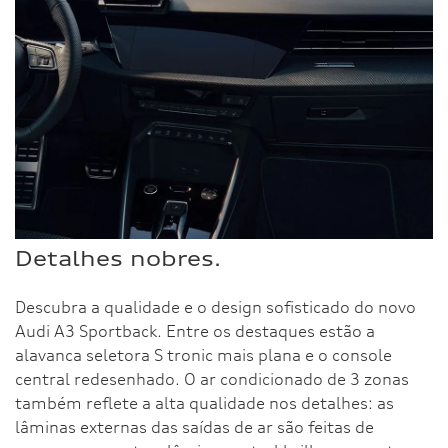
Detalhes nobres.
Descubra a qualidade e o design sofisticado do novo
Audi A3 Sportback. Entre os destaques estão a
alavanca seletora S tronic mais plana e o console
central redesenhado. O ar condicionado de 3 zonas
também reflete a alta qualidade nos detalhes: as
lâminas externas das saídas de ar são feitas de